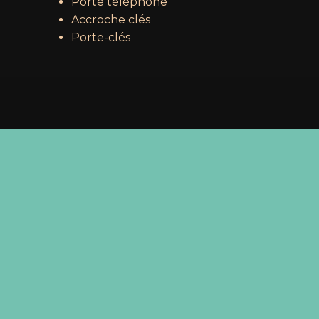
Porte téléphone
Accroche clés
Porte-clés
Sous-total :
0,00
€
ana
Voir le panier
Commander