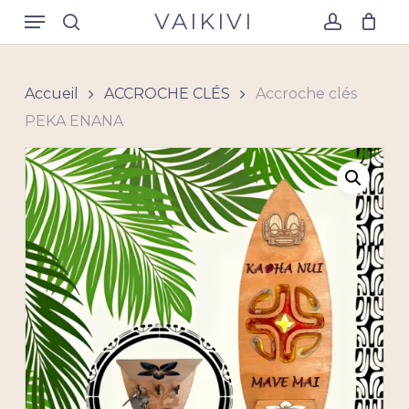
Skip
Menu
VAIKIVI
to
search
account
Close
Panier
Cart
main
content
Accueil
ACCROCHE CLÉS
Accroche clés
PEKA ENANA