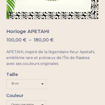
Horloge APETAHI
Plage
100,00
€
–
180,00
€
de
prix :
APETAHI, inspiré de la légendaire fleur Apetahi,
100,00 €
emblème rare et précieux de l’Île de Raiatea
à
avec ses couleurs originales.
180,00 €
Taille
30 cm
Couleur
Choisir une option