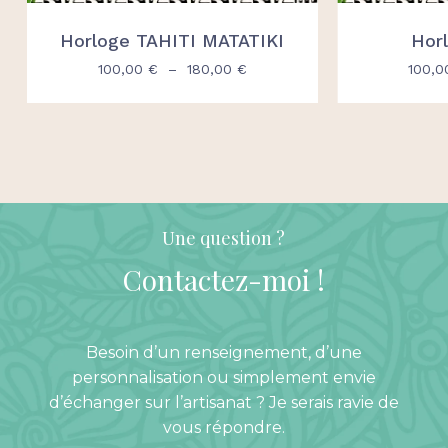
Horloge TAHITI MATATIKI
Hor
Plage
100,00
€
–
180,00
€
100,
de
prix :
100,00 €
à
180,00 €
Une question ?
Contactez-moi
!
Besoin d’un renseignement, d’une
personnalisation ou simplement envie
d’échanger sur l’artisanat ? Je serais ravie de
vous répondre.