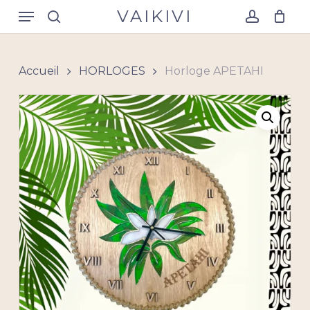
Skip
Menu
VAIKIVI
to
search
account
Close
Panier
Cart
main
content
Accueil
HORLOGES
Horloge APETAHI