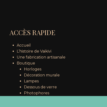
ACCÈS RAPIDE
Accueil
L’histoire de Vaikivi
Une fabrication artisanale
Boutique
Sous-total :
0,00
€
Horloges
Décoration murale
Lampes
Voir le panier
Commander
Dessous de verre
Photophores
Porte téléphone
Accroche clés