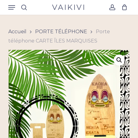
Skip
Menu
VAIKIVI
to
search
account
Close
Panier
Cart
main
content
Accueil
PORTE TÉLÉPHONE
Porte
téléphone CARTE ÎLES MARQUISES