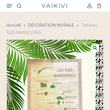
Skip
Menu
VAIKIVI
to
search
account
Close
Panier
Cart
main
content
Accueil
DÉCORATION MURALE
Tableau
ÎLES MARQUISES