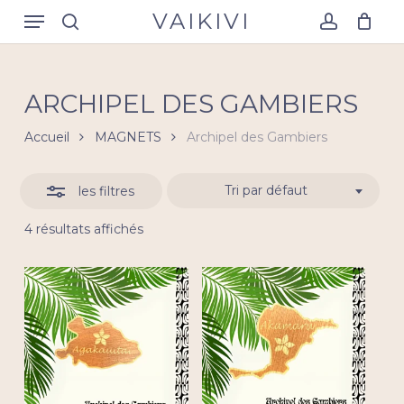
Skip
Menu
VAIKIVI
to
search
account
Masquer
Close
Panier
Cart
main
les
content
filtres
ARCHIPEL DES GAMBIERS
Accueil
MAGNETS
Archipel des Gambiers
Tri par défaut
les filtres
4 résultats affichés