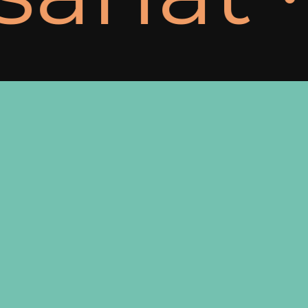
Sous-total :
0,00
€
Voir le panier
Commander
© 2026 VAIKIVI. - Création
Atelier Com'Personne
.
Mentions légales
.
Conditions générales de vente
-
Mon
compte